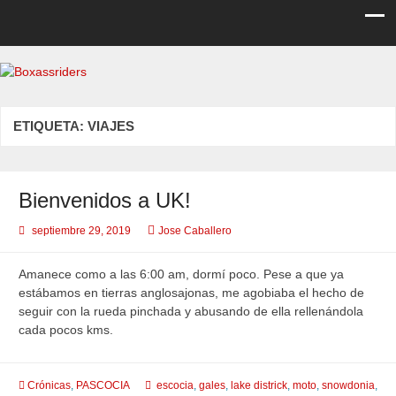
Boxassriders
Viajes, rutas y eventos moteros
ETIQUETA:
VIAJES
Bienvenidos a UK!
septiembre 29, 2019
Jose Caballero
Amanece como a las 6:00 am, dormí poco. Pese a que ya
estábamos en tierras anglosajonas, me agobiaba el hecho de
seguir con la rueda pinchada y abusando de ella rellenándola
cada pocos kms.
Crónicas
,
PASCOCIA
escocia
,
gales
,
lake districk
,
moto
,
snowdonia
,