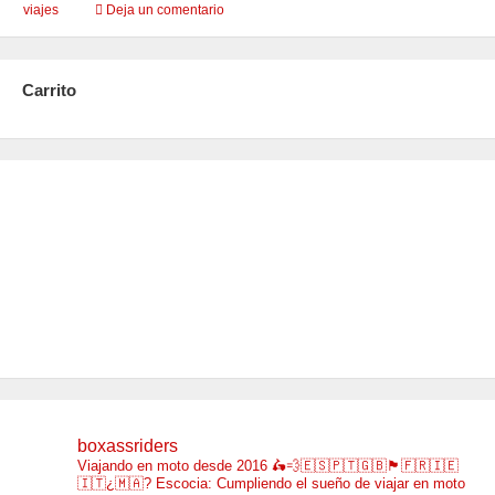
viajes
Deja un comentario
Carrito
boxassriders
Viajando en moto desde 2016
🛵💨🇪🇸🇵🇹🇬🇧🏴󠁧󠁢󠁳󠁣󠁴󠁿🇫🇷🇮🇪
🇮🇹¿🇲🇦?
Escocia: Cumpliendo el sueño de viajar en moto