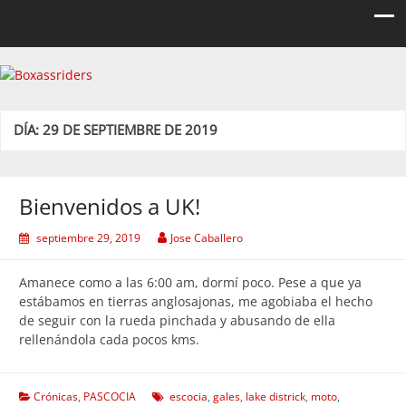
Boxassriders
Viajes, rutas y eventos moteros
DÍA:
29 DE SEPTIEMBRE DE 2019
Bienvenidos a UK!
septiembre 29, 2019
Jose Caballero
Amanece como a las 6:00 am, dormí poco. Pese a que ya
estábamos en tierras anglosajonas, me agobiaba el hecho
de seguir con la rueda pinchada y abusando de ella
rellenándola cada pocos kms.
Crónicas
,
PASCOCIA
escocia
,
gales
,
lake districk
,
moto
,