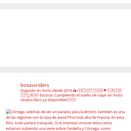
boxassriders
Viajando en moto desde 2016
🛵💨🇪🇸🇵🇹🇬🇧🏴󠁧󠁢󠁳󠁣󠁴󠁿🇫🇷🇮🇪
🇮🇹¿🇲🇦?
Escocia: Cumpliendo el sueño de viajar en moto
¡Nuevo libro ya disponible!👇🏼👇🏼