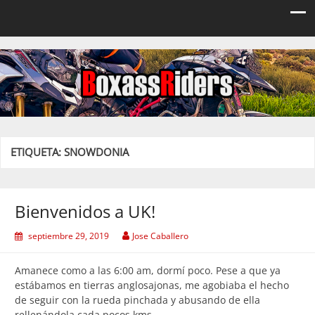
Boxassriders
Viajes, rutas y eventos moteros
ETIQUETA:
SNOWDONIA
Bienvenidos a UK!
septiembre 29, 2019
Jose Caballero
Amanece como a las 6:00 am, dormí poco. Pese a que ya
estábamos en tierras anglosajonas, me agobiaba el hecho
de seguir con la rueda pinchada y abusando de ella
rellenándola cada pocos kms.