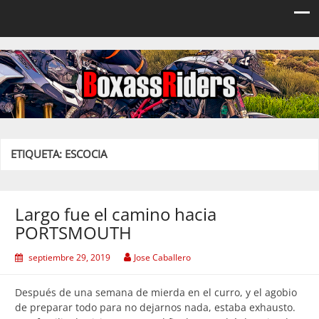
Boxassriders
Viajes, rutas y eventos moteros
ETIQUETA:
ESCOCIA
Largo fue el camino hacia
PORTSMOUTH
septiembre 29, 2019
Jose Caballero
Después de una semana de mierda en el curro, y el agobio
de preparar todo para no dejarnos nada, estaba exhausto.