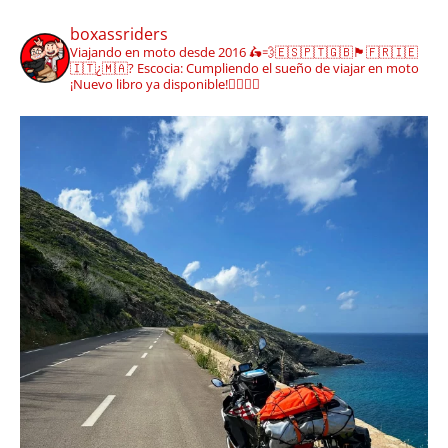
boxassriders
Viajando en moto desde 2016
🛵💨🇪🇸🇵🇹🇬🇧🏴󠁧󠁢󠁳󠁣󠁴󠁿🇫🇷🇮🇪
🇮🇹¿🇲🇦?
Escocia: Cumpliendo el sueño de viajar en moto
¡Nuevo libro ya disponible!👇🏼👇🏼