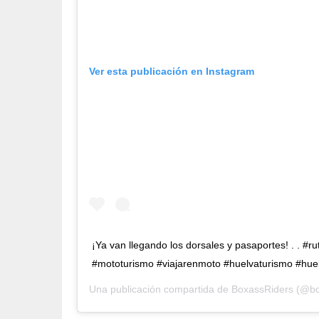
Ver esta publicación en Instagram
¡Ya van llegando los dorsales y pasaportes! . . #
#mototurismo #viajarenmoto #huelvaturismo #hue
Una publicación compartida de
BoxassRiders
(@box