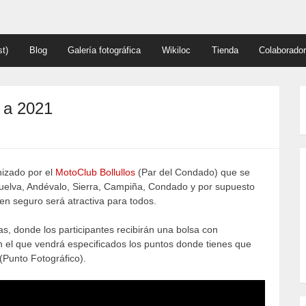
t)
Blog
Galería fotográfica
Wikiloc
Tienda
Colaborado
 a 2021
nizado por el
MotoClub Bollullos
(Par del Condado) que se
e Huelva, Andévalo, Sierra, Campiña, Condado y por supuesto
en seguro será atractiva para todos.
s, donde los participantes recibirán una bolsa con
n el que vendrá especificados los puntos donde tienes que
 (Punto Fotográfico).