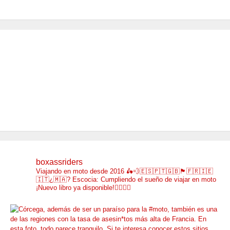
boxassriders
Viajando en moto desde 2016
🛵💨🇪🇸🇵🇹🇬🇧🏴󠁧󠁢󠁳󠁣󠁴󠁿🇫🇷🇮🇪
🇮🇹¿🇲🇦?
Escocia: Cumpliendo el sueño de viajar en moto
¡Nuevo libro ya disponible!👇🏼👇🏼