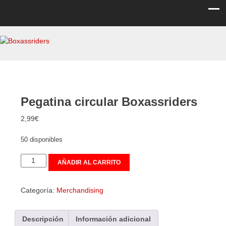
Boxassriders
Viajes, rutas y eventos moteros
Pegatina circular Boxassriders
2,99
€
50 disponibles
Pegatina
AÑADIR AL CARRITO
circular
Boxassriders
cantidad
Categoría:
Merchandising
Descripción
Información adicional