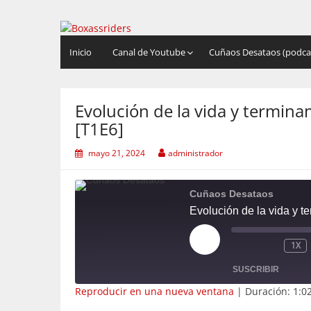
Saltar
al
Boxassriders
Viajes, rutas y eventos moteros
contenido
Inicio
Canal de Youtube
Cuñaos Desataos (podca
Evolución de la vida y termi
[T1E6]
mayo 21, 2024
administrador
Cuñaos Desataos
Evolución de la vida y 
REPRODUCIR
1X
EPISODIO
SUSCRIBIR
Reproducir en una nueva ventana
|
Duración: 1:0