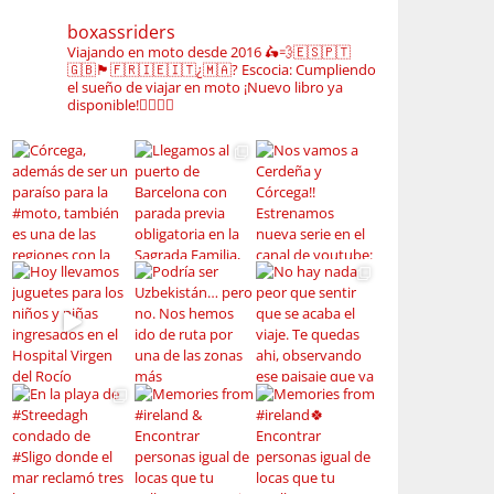
boxassriders
Viajando en moto desde 2016
🛵💨🇪🇸🇵🇹
🇬🇧🏴󠁧󠁢󠁳󠁣󠁴󠁿🇫🇷🇮🇪🇮🇹¿🇲🇦?
Escocia: Cumpliendo
el sueño de viajar en moto
¡Nuevo libro ya
disponible!👇🏼👇🏼