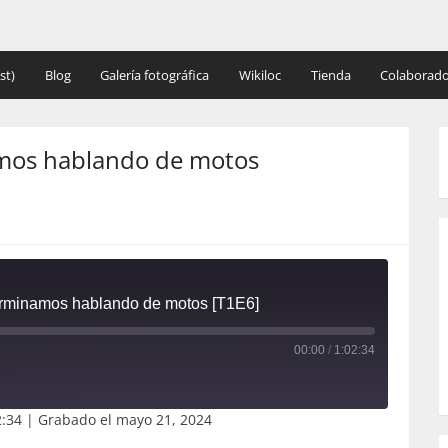
st)
Blog
Galería fotográfica
Wikiloc
Tienda
Colaborado
namos hablando de motos
terminamos hablando de motos [T1E6]
00:00
/
1:02:34
2:34
|
Grabado el mayo 21, 2024