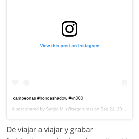
View this post on Instagram
campeonas #hondashadow #vn900
A post shared by
Sergio M.
(@segdrums) on
Sep 21, 2016 at 12:43pm PDT
De viajar a viajar y grabar