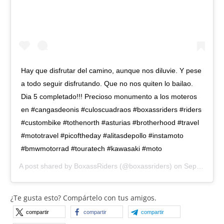
Hay que disfrutar del camino, aunque nos diluvie. Y pese
a todo seguir disfrutando. Que no nos quiten lo bailao.
Dia 5 completado!!! Precioso monumento a los moteros
en #cangasdeonis #culoscuadraos #boxassriders #riders
#custombike #tothenorth #asturias #brotherhood #travel
#mototravel #picoftheday #alitasdepollo #instamoto
#bmwmotorrad #touratech #kawasaki #moto
A post shared by
BoxassRiders
(@boxassriders) on
Sep 5, 2018 at 12:55pm PDT
¿Te gusta esto? Compártelo con tus amigos.
compartir
compartir
compartir