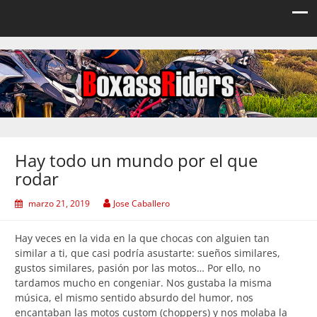
Boxassriders
Viajes, rutas y eventos moteros
Hay todo un mundo por el que
rodar
marzo 21, 2019
Jose Caballero
Hay veces en la vida en la que chocas con alguien tan
similar a ti, que casi podría asustarte: sueños similares,
gustos similares, pasión por las motos… Por ello, no
tardamos mucho en congeniar. Nos gustaba la misma
música, el mismo sentido absurdo del humor, nos
encantaban las motos custom (choppers) y nos molaba la