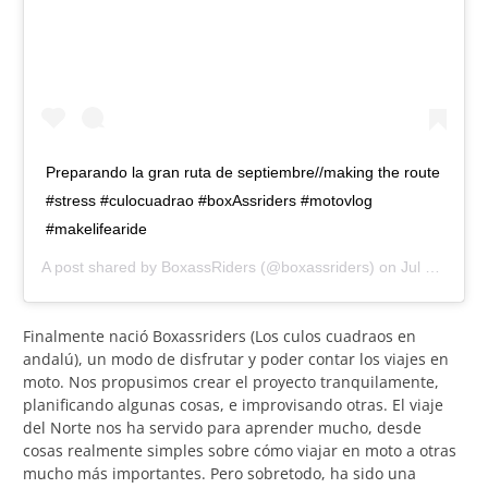
Preparando la gran ruta de septiembre//making the route
#stress #culocuadrao #boxAssriders #motovlog
#makelifearide
A post shared by
BoxassRiders
(@boxassriders) on
Jul 15, 2018 at 9:08am PDT
Finalmente nació Boxassriders (Los culos cuadraos en
andalú), un modo de disfrutar y poder contar los viajes en
moto. Nos propusimos crear el proyecto tranquilamente,
planificando algunas cosas, e improvisando otras. El viaje
del Norte nos ha servido para aprender mucho, desde
cosas realmente simples sobre cómo viajar en moto a otras
mucho más importantes. Pero sobretodo, ha sido una