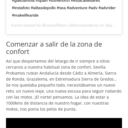
#galiciamola #spain #tothenorth #estacadebares
#instafoto #alitasdepollo #sea #adventure #adv #advrider
#makelifearide
A post shared by
BoxassRiders
(@boxassriders) on
Sep 10, 2018 at 11:21am PDT
Comenzar a salir de la zona de
confort
Así que despertamos del letargo de ir siempre a sitios
cercanos a nuestra habitual zona de confort, Sevilla.
Probamos rutear Andalucía desde Cádiz a Almería, Sierra
de Ronda, Grazalema, en Extremadura Sierra de Gredos…
Se nos quedaba pequeño todo, necesitábamos un nuevo
reto, un nuevo viaje, una nueva excusa para seguir rodando
con las motos. ¡El norte! pensamos. La idea de estar a
1000kms de distancia de nuestro hogar, con nuestras
motos, nos ponía los pelos de punta.