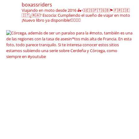
boxassriders
Viajando en moto desde 2016
🛵💨🇪🇸🇵🇹🇬🇧🏴󠁧󠁢󠁳󠁣󠁴󠁿🇫🇷🇮🇪
🇮🇹¿🇲🇦?
Escocia: Cumpliendo el sueño de viajar en moto
¡Nuevo libro ya disponible!👇🏼👇🏼