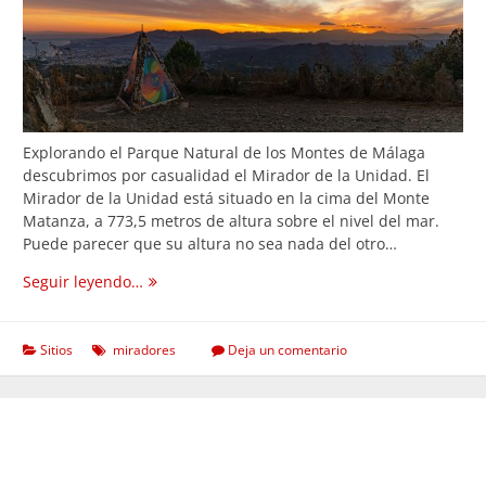
Explorando el Parque Natural de los Montes de Málaga
descubrimos por casualidad el Mirador de la Unidad. El
Mirador de la Unidad está situado en la cima del Monte
Matanza, a 773,5 metros de altura sobre el nivel del mar.
Puede parecer que su altura no sea nada del otro…
Mirador
Seguir leyendo…
de
la
Unidad,
Sitios
miradores
Deja un comentario
un
sitio
mágico
en
Málaga