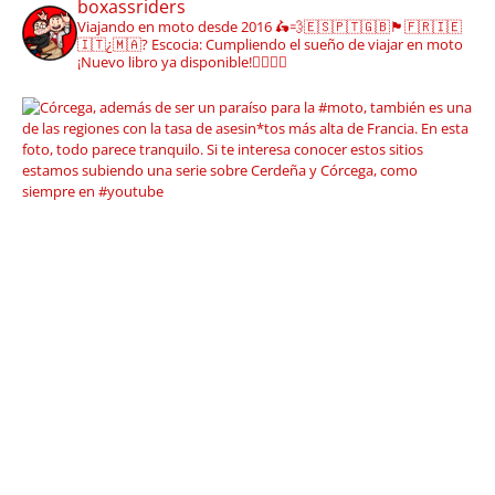
boxassriders
Viajando en moto desde 2016
🛵💨🇪🇸🇵🇹🇬🇧🏴󠁧󠁢󠁳󠁣󠁴󠁿🇫🇷🇮🇪
🇮🇹¿🇲🇦?
Escocia: Cumpliendo el sueño de viajar en moto
¡Nuevo libro ya disponible!👇🏼👇🏼