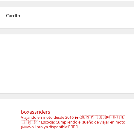
Carrito
boxassriders
Viajando en moto desde 2016
🛵💨🇪🇸🇵🇹🇬🇧🏴󠁧󠁢󠁳󠁣󠁴󠁿🇫🇷🇮🇪
🇮🇹¿🇲🇦?
Escocia: Cumpliendo el sueño de viajar en moto
¡Nuevo libro ya disponible!👇🏼👇🏼