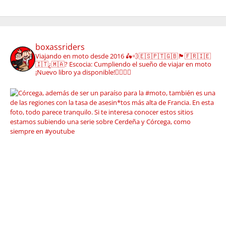
boxassriders
Viajando en moto desde 2016
🛵💨🇪🇸🇵🇹🇬🇧🏴󠁧󠁢󠁳󠁣󠁴󠁿🇫🇷🇮🇪
🇮🇹¿🇲🇦?
Escocia: Cumpliendo el sueño de viajar en moto
¡Nuevo libro ya disponible!👇🏼👇🏼