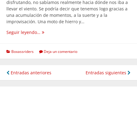
disfrutando, no sabíamos realmente hacia dónde nos iba a
llevar el viento. Se podría decir que tenemos logo gracias a
una acumulación de momentos, a la suerte y a la
improvisación. Una moto de hierro y…
Historia
Seguir leyendo…
de
nuestro
logo
Boxassriders
Deja un comentario
Navegación
Entradas anteriores
Entradas siguientes
de
entradas